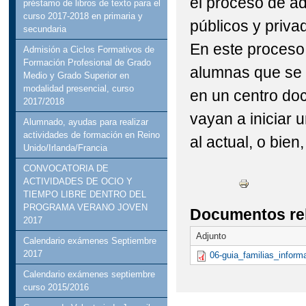
el proceso de a
préstamo de libros de texto para el
curso 2017-2018 en primaria y
públicos y priva
secundaria
En este proceso 
Admisión a Ciclos Formativos de
Formación Profesional de Grado
alumnas que se 
Medio y Grado Superior en
modalidad presencial, curso
en un centro doc
2017/2018
vayan a iniciar 
Alumnado, ayudas para realizar
actividades de formación en Reino
al actual, o bie
Unido/Irlanda/Francia
CONVOCATORIA DE
ACTIVIDADES DE OCIO Y
TIEMPO LIBRE DENTRO DEL
PROGRAMA VERANO JOVEN
Documentos re
2017
Adjunto
Calendario exámenes Septiembre
2017
06-guia_familias_infor
Calendario exámenes septiembre
curso 2015/2016