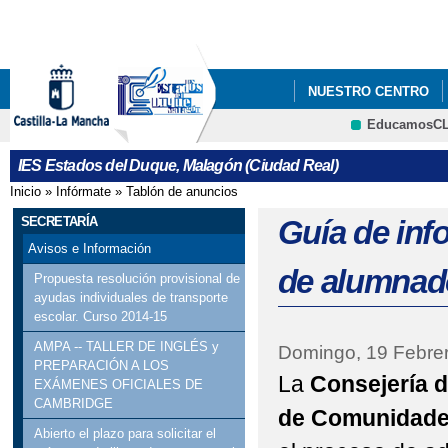
Pa
co
pri
NUESTRO CENTRO
EducamosC
EXTRAESCOLARES
CRFP
IES Estados del Duque, Malagón (Ciudad Real)
CERTIFICACIÓN LING
Inicio
»
Infórmate
»
Tablón de anuncios
Se encuentra usted aquí
ENSEÑANZAS DE IDIOM
SECRETARÍA
Guía de inf
Avisos e Información
DOCUMENTOS PROG
de alumnad
Propuesta resolución provisional de
ayudas individuales de transporte
LISTADO DE LIBROS 
escolar. Curso 2014-15
PROYECTO DE ETWIN
AMPA -- TALLER DE INGLÉS y
Domingo, 19 Febre
PREPARACIÓN A LOS
La
Consejería d
EXÁMENES OFICIALES DE
CAMBRIDGE
de Comunidade
Abierto el plazo para solicitar el