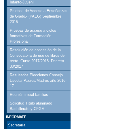
Infanto-Juvenil
Pruebas de Acceso a Enseñanzas
de Grado.- (PAEG) Septiembre
2015.
Pruebas de acceso a ciclos
formativos de Formación
Profesional
Resolución de concesión de la
Convocatoria de uso de libros de
texto. Curso 2017/2018. Decreto
30/2017
Resultados Elecciones Consejo
Escolar Padres/Madres año 2016-
17
Reunión inicial familias
Solicitud Título alumnado
Bachillerato y CFGM
INFÓRMATE
Secretaría