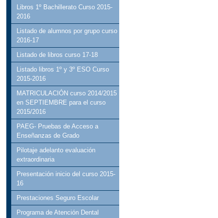
Libros 1º Bachillerato Curso 2015-
2016
Listado de alumnos por grupo curso
2016-17
Listado de libros curso 17-18
Listado libros 1º y 3º ESO Curso
2015-2016
MATRICULACIÓN curso 2014/2015
en SEPTIEMBRE para el curso
2015/2016
PAEG- Pruebas de Acceso a
Enseñanzas de Grado
Pilotaje adelanto evaluación
extraordinaria
Presentación inicio del curso 2015-
16
Prestaciones Seguro Escolar
Programa de Atención Dental