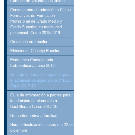
Campos de Voluntariado Juvenil
Convocatoria de admisión a Ciclos
Formativos de Formación
Profesional de Grado Medio y
Grado Superior, en modalidad
presencial. Curso 2018/2019
Creciendo en Familia
Elecciones Consejo Escolar
Exámenes Convocatoria
Extraordinaria Junio 2018
Guía de información a padres para
la admisión de alumnado a 1º ESO
Curso 2017-18
Guía de información a padres para
la admisión de alumnado a
Bachillerato Curso 2017-18
Guía informativa a familias
Horario finalización clases día 22 de
diciembre