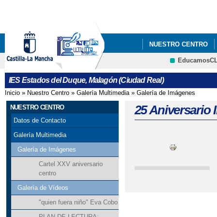
Pa
co
pri
NUESTRO CENTRO
EducamosC
EXTRAESCOLARES
CRFP
IES Estados del Duque, Malagón (Ciudad Real)
CERTIFICACIÓN LING
Inicio
»
Nuestro Centro
»
Galería Multimedia
»
Galería de Imágenes
Se encuentra usted aquí
ENSEÑANZAS DE IDIOM
25 Aniversario
NUESTRO CENTRO
Datos de Contacto
DOCUMENTOS PROG
Galería Multimedia
LISTADO DE LIBROS 
Galería de Imágenes
Cartel XXV aniversario
PROYECTO DE ETWIN
centro
Galería de Vídeos
"quien fuera niño" Eva Cobo
PLAN DE LECTURA: