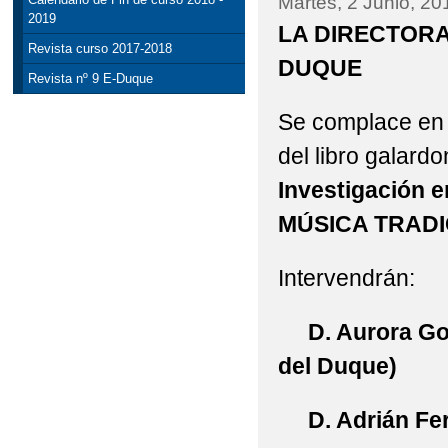
Martes, 2 Junio, 20
2019
LA DIRECTORA
Revista curso 2017-2018
DUQUE
Revista nº 9 E-Duque
Se complace en i
del libro galard
Investigación e
MÚSICA TRADI
Intervendrán:
D. Aurora Go
del Duque)
D. Adrián Fern